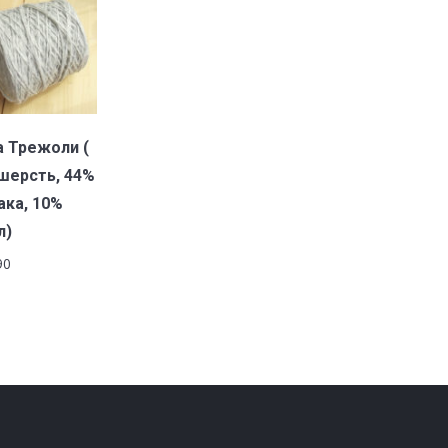
В корзину
 Трежоли (
шерсть, 44%
ака, 10%
л)
90