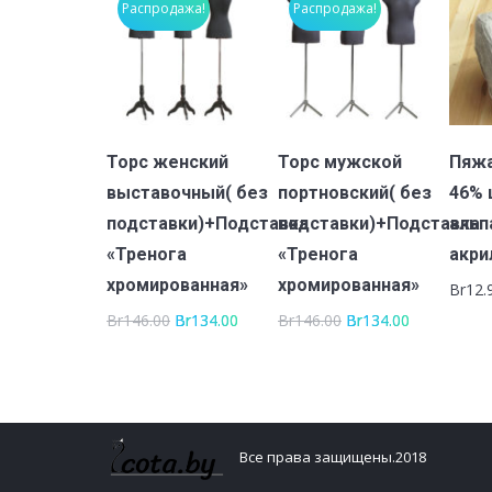
Распродажа!
Распродажа!
В корзину
В корзину
Торс женский
Торс мужской
Пяжа
выставочный( без
портновский( без
46% 
подставки)+Подставка
подставки)+Подставка
альп
«Тренога
«Тренога
акри
хромированная»
хромированная»
Br
12.
Br
146.00
Br
134.00
Br
146.00
Br
134.00
Все права защищены.2018