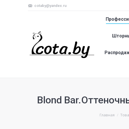
cotaby@yandex.ru
Професси
Шторны
Распрода
Blond Bar.Оттеноч
Главная
Това