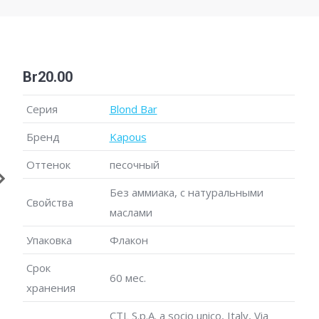
Br
20.00
Серия
Blond Bar
Бренд
Kapous
Оттенок
песочный
Без аммиака, с натуральными
Свойства
маслами
Упаковка
Флакон
Срок
60 мес.
хранения
CTL S.p.A. a socio unico, Italy, Via