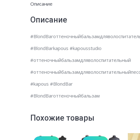
Описание
Описание
#BlondBarоттеночныйбальзамдляволоспитате
#BlondBarkapous #kapousstudio
#оттеночныйбальзамдляволоспитательный
#оттеночныйбальзамдляволоспитательныйпес
#kapous #BlondBar
#BlondBarоттеночныйбальзам
Похожие товары