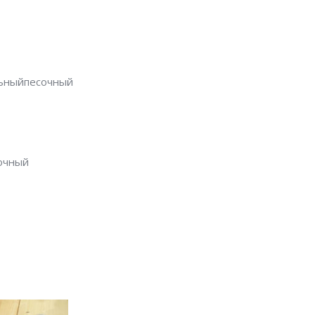
льныйпесочный
очный