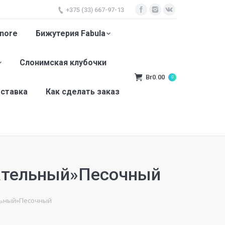
+375 (33) 667-97-13
nore
Бижутерия Fabula
Слонимская клубочки
Br
0.00
0
оставка
Как сделать заказ
тательный»Песочный
ельный»Песочный