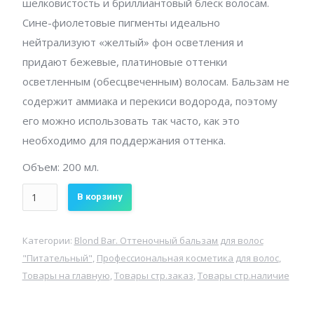
шелковистость и бриллиантовый блеск волосам.
Сине-фиолетовые пигменты идеально
нейтрализуют «желтый» фон осветления и
придают бежевые, платиновые оттенки
осветленным (обесцвеченным) волосам. Бальзам не
содержит аммиака и перекиси водорода, поэтому
его можно использовать так часто, как это
необходимо для поддержания оттенка.
Объем: 200 мл.
Количество
В корзину
Blond
Bar.Оттеночный
Категории:
Blond Bar. Оттеночный бальзам для волос
бальзам
"Питательный"
,
Профессиональная косметика для волос
,
для
Товары на главную
,
Товары стр.заказ
,
Товары стр.наличие
волос
"Питательный"Песочный