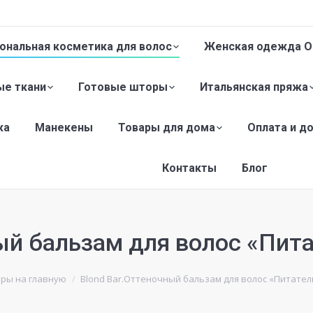
ональная косметика для волос
Женская одежда O
е ткани
Готовые шторы
Итальянская пряжа
жа
Манекены
Товары для дома
Оплата и д
Контакты
Блог
ный бальзам для волос «Пи
ры на главную
Blond Bar.Оттеночный бальзам для волос «Питат