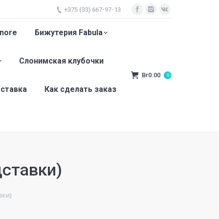
+375 (33) 667-97-13
nore
Бижутерия Fabula
Слонимская клубочки
Br
0.00
0
оставка
Как сделать заказ
дставки)
вки)