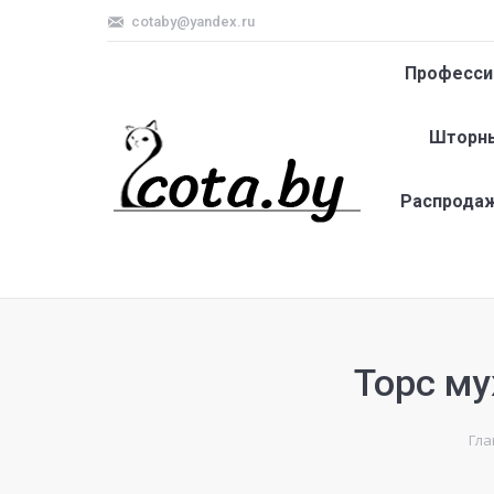
cotaby@yandex.ru
Професси
Шторны
Распрода
Торс му
Гла