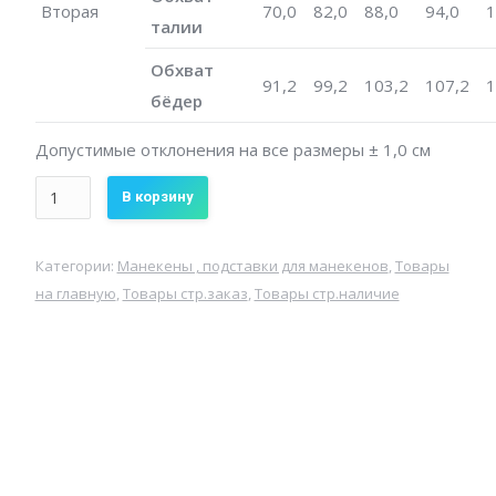
Вторая
70,0
82,0
88,0
94,0
1
талии
Обхват
91,2
99,2
103,2
107,2
1
бёдер
Допустимые отклонения на все размеры ± 1,0 см
Количество
В корзину
Торс
мужской
Категории:
Манекены , подставки для манекенов
,
Товары
портновский(
на главную
,
Товары стр.заказ
,
Товары стр.наличие
без
подставки)