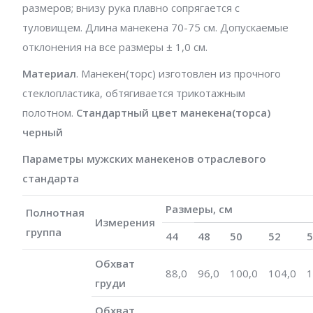
размеров; внизу рука плавно сопрягается с
туловищем. Длина манекена 70-75 см. Допускаемые
отклонения на все размеры ± 1,0 см.
Материал
. Манекен(торс) изготовлен из прочного
стеклопластика, обтягивается трикотажным
полотном.
Стандартный цвет манекена(торса)
черный
Параметры мужских манекенов отраслевого
стандарта
Размеры, см
Полнотная
Измерения
группа
44
48
50
52
5
Обхват
88,0
96,0
100,0
104,0
1
груди
Обхват