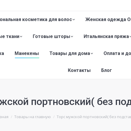
ональная косметика для волос
Женская одежда O
е ткани
Готовые шторы
Итальянская пряжа
жа
Манекены
Товары для дома
Оплата и д
Контакты
Блог
жской портновский( без по
вная
Товары на главную
Торс мужской портновский( без подста