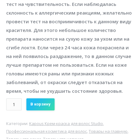
тест на чувствительность. Если наблюдалась
склонность к аллергическим реакциям, желательно
провести тест на восприимчивость к данному виду
красителя. Для этого небольшое количество
препарата наносится на сухую кожу за ухом или на
сгибе локтя. Если через 24 часа кожа покраснела и
на ней появилось раздражение, то в данном случае
лучше препаратом не пользоваться. Если на коже
головы имеются раны или признаки кожных
заболеваний, от окраски следует отказаться на
время, чтобы не ухудшить состояние здоровья.
Количество
В корзину
Крем-
краска
Категории:
Kapous Крем-краска для волос Studio
,
для
Профессиональная косметика для волос
,
Товары на главную
,
волос