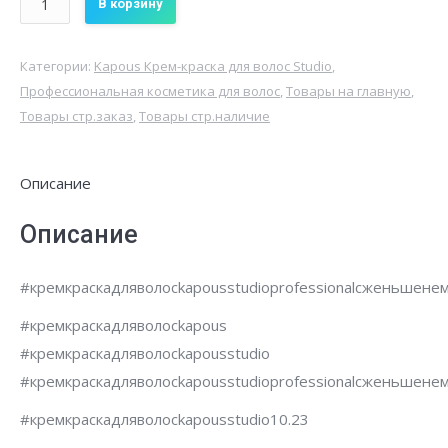
В корзину
Крем-
краска
Категории:
Kapous Крем-краска для волос Studio
,
для
Профессиональная косметика для волос
,
Товары на главную
,
волос
Товары стр.заказ
,
Товары стр.наличие
Kapous
Studio
Описание
Professional
с
Описание
женьшенем
и
#кремкраскадляволосkapousstudioprofessionalсженьшен
рисовыми
#кремкраскадляволосkapous
протеинами
#кремкраскадляволосkapousstudio
10.23(Бежевый
#кремкраскадляволосkapousstudioprofessionalсженьшен
Перламутровый
Платиновый
#кремкраскадляволосkapousstudio10.23
Блонд)