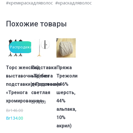
#кремкраскадляволос #краскадляволос
100мл
Похожие товары
Распродажа!
В
В
В
Торс женский
Подставка
Пряжа
корзину
корзину
корзину
выставочный( без
«Тренога
Трежоли
подставки)+Подставка
деревянная»
( 46%
«Тренога
светлая
шерсть,
хромированная»
44%
Br
78.00
альпака,
Br
146.00
10%
Br
134.00
акрил)