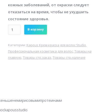
кожных заболеваний, от окраски следует
отказаться на время, чтобы не ухудшить
состояние здоровья.
Количество
В корзину
Крем-
краска
Категории:
Kapous Крем-краска для волос Studio
,
для
Профессиональная косметика для волос
,
Товары на
волос
главную
,
Товары стр.заказ
,
Товары стр.наличие
Kapous
Studio
Professional
с
женьшенем
и
lсженьшенемирисовымипротеинами
рисовыми
осkapousstudio