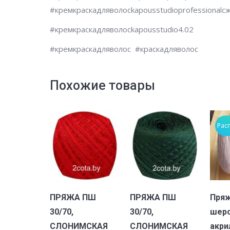
#кремкраскадляволосkapousstudioprofessiona
#кремкраскадляволосkapousstudio4.02
#кремкраскадляволос #краскадляволос
Похожие товары
Рас
В корзину
В корзину
ПРЯЖА ПШ
ПРЯЖА ПШ
Пряж
30/70,
30/70,
шерс
СЛОНИМСКАЯ
СЛОНИМСКАЯ
акри