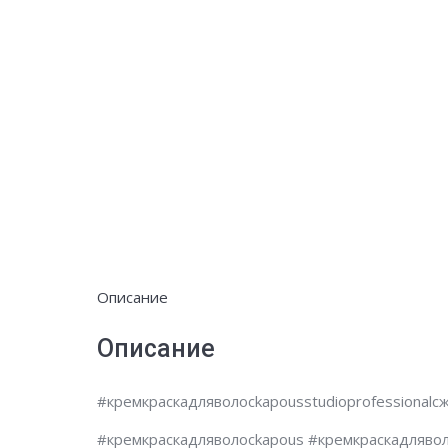
Описание
Описание
#кремкраскадляволосkapousstudioprofessiona
#кремкраскадляволосkapous #кремкраскадлявол