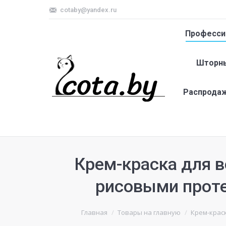
cotaby@yandex.ru
Професси
Шторны
Распрода
Крем-краска для в
рисовыми проте
Главная
Товары на главную
Крем-краск