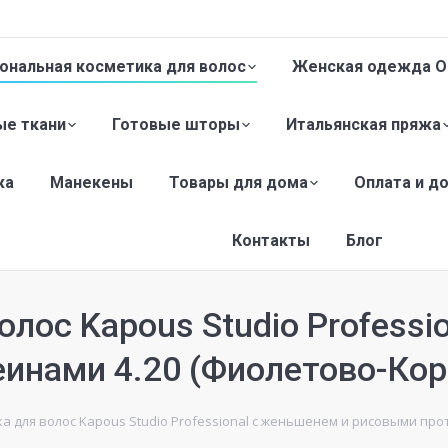
ональная косметика для волос
Женская одежда O
е ткани
Готовые шторы
Итальянская пряжа
жа
Манекены
Товары для дома
Оплата и д
Контакты
Блог
олос Kapous Studio Professi
инами 4.20 (Фиолетово-Ко
а для волос Kapous Studio Professional с женьшенем и рисовыми пр