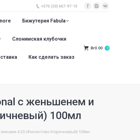
+375 (33) 667-97-13
nore
Бижутерия Fabula
Слонимская клубочки
Br
0.00
0
оставка
Как сделать заказ
onal с женьшенем и
ричневый) 100мл
отеинами 4.20 (Фиолетово-Коричневый) 100мл