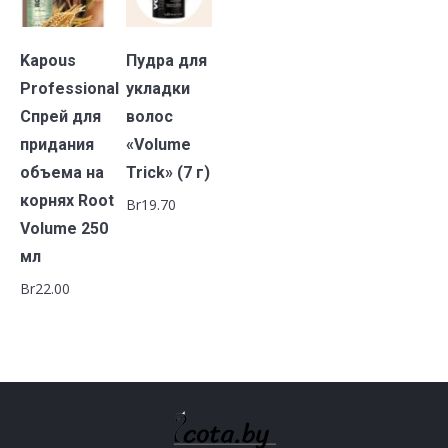
В
В
Kapous
Пудра для
корзину
корзину
Professional
укладки
Спрей для
волос
придания
«Volume
объема на
Trick» (7 г)
корнях Root
Br
19.70
Volume 250
мл
Br
22.00