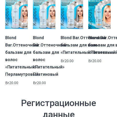
В
В
В
В
Blond
Blond
Blond Bar.Оттеночный
Blond Bar.От
корзину
корзину
корзину
корзину
Bar.Оттеночный
Bar.Оттеночный
бальзам для волос
бальзам для 
бальзам для
бальзам для
«Питательный»Пепельный
«Питательны
волос
волос
Br
20.00
Br
20.00
«Питательный»
«Питательный»
Перламутровый
Платиновый
Br
20.00
Br
20.00
Регистрационные
данные