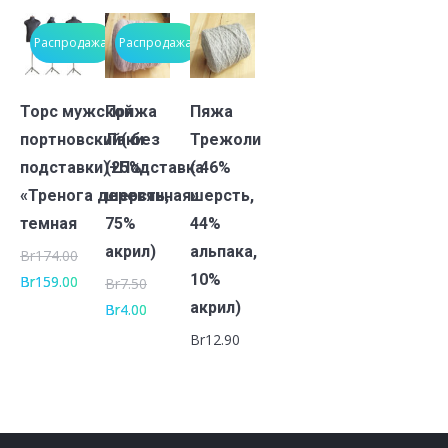
Распродажа!
Распродажа!
В
В
В
Торс мужской
Пряжа
Пяжа
корзину
корзину
корзину
портновский( без
Лаки
Трежоли
подставки)+Подставка
(25%
( 46%
«Тренога деревянная»
шерсть,
шерсть,
темная
75%
44%
акрил)
альпака,
Br
174.00
10%
Br
159.00
Br
7.50
акрил)
Br
4.00
Br
12.90