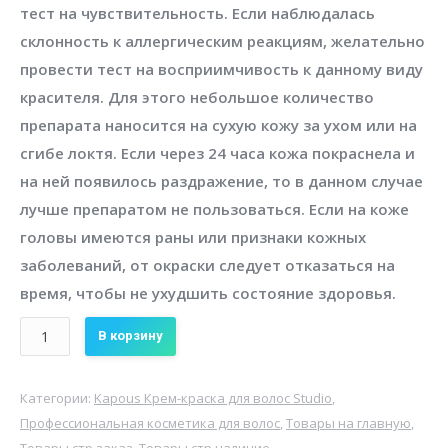
тест на чувствительность. Если наблюдалась
склонность к аллергическим реакциям, желательно
провести тест на восприимчивость к данному виду
красителя. Для этого небольшое количество
препарата наносится на сухую кожу за ухом или на
сгибе локтя. Если через 24 часа кожа покраснела и
на ней появилось раздражение, то в данном случае
лучше препаратом не пользоваться. Если на коже
головы имеются раны или признаки кожных
заболеваний, от окраски следует отказаться на
время, чтобы не ухудшить состояние здоровья.
Количество
В корзину
Крем-
краска
Категории:
Kapous Крем-краска для волос Studio
,
для
Профессиональная косметика для волос
,
Товары на главную
,
волос